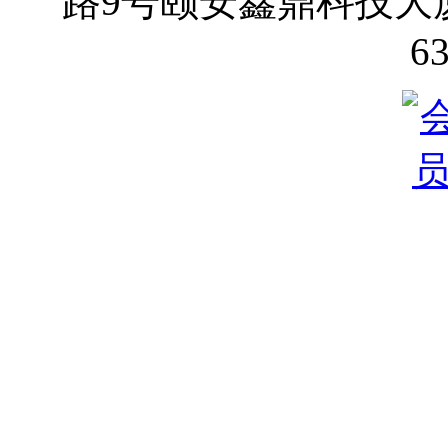
路9号颐安鑫鼎科技大厦70
6